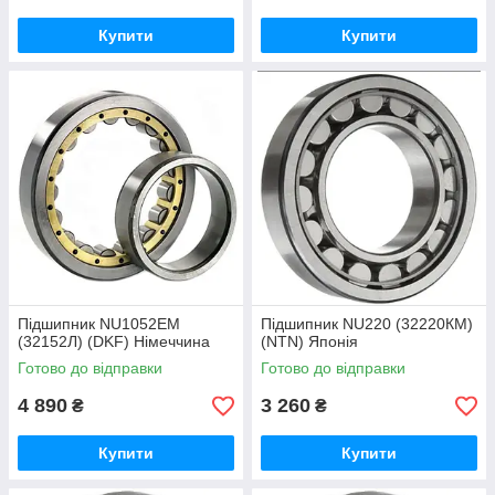
Купити
Купити
Підшипник NU1052EM
Підшипник NU220 (32220КМ)
(32152Л) (DKF) Німеччина
(NTN) Японія
Готово до відправки
Готово до відправки
4 890
3 260
₴
₴
Купити
Купити