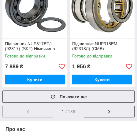
Підшипник NUP317ECJ
Підшипник NUP318EM
(92317) (SKF) Німеччина
(92318Л) (CMB)
Готово до відправки
Готово до відправки
7 889
1 956
₴
₴
Купити
Купити
Показати ще
1
/ 139
Про нас