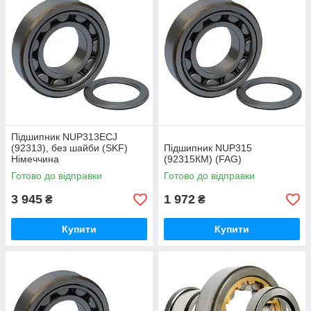
Підшипник NUP313ECJ
(92313), без шайби (SKF)
Підшипник NUP315
Німеччина
(92315КМ) (FAG)
Готово до відправки
Готово до відправки
3 945
1 972
₴
₴
Купити
Купити