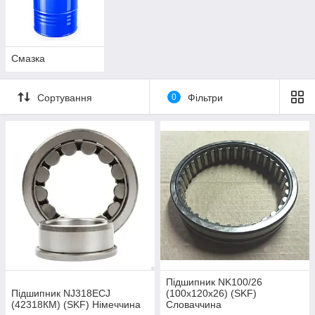
Смазка
Сортування
0
Фільтри
Підшипник NK100/26
Підшипник NJ318ECJ
(100х120х26) (SKF)
(42318КМ) (SKF) Німеччина
Словаччина