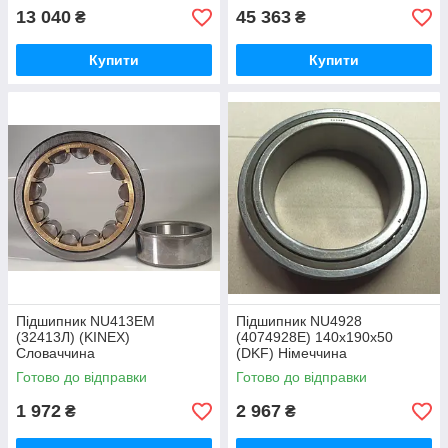
13 040
45 363
₴
₴
Купити
Купити
Підшипник NU413EM
Підшипник NU4928
(32413Л) (KINEX)
(4074928Е) 140х190х50
Словаччина
(DKF) Німеччина
Готово до відправки
Готово до відправки
1 972
2 967
₴
₴