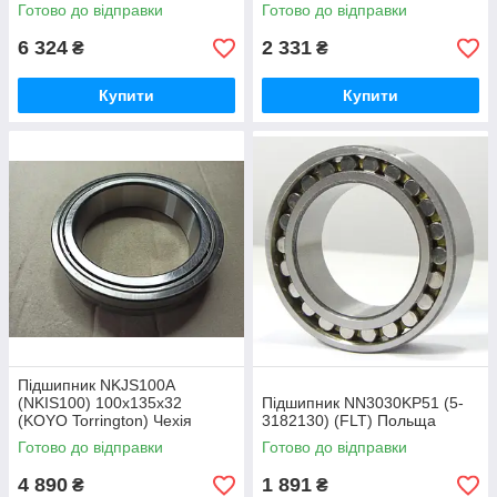
Готово до відправки
Готово до відправки
6 324
2 331
₴
₴
Купити
Купити
Підшипник NKJS100A
(NKIS100) 100х135х32
Підшипник NN3030KP51 (5-
(KOYO Torrington) Чехія
3182130) (FLT) Польща
Готово до відправки
Готово до відправки
4 890
1 891
₴
₴