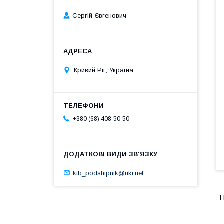
Сергій Євгенович
Кривий Ріг, Україна
+380 (68) 408-50-50
ktb_podshipnik@ukr.net
П