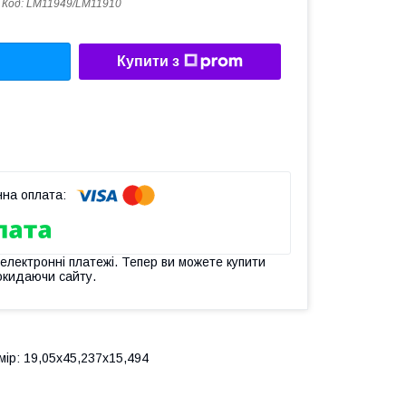
Код:
LM11949/LM11910
Купити з
 електронні платежі. Тепер ви можете купити
окидаючи сайту.
ір: 19,05х45,237х15,494