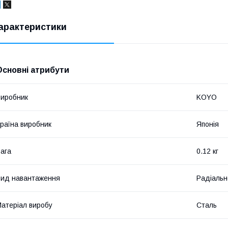
арактеристики
Основні атрибути
иробник
KOYO
раїна виробник
Японія
ага
0.12 кг
ид навантаження
Радіальн
атеріал виробу
Сталь