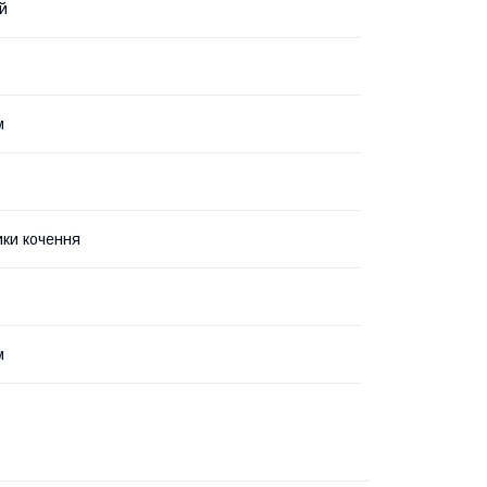
й
м
ки кочення
м