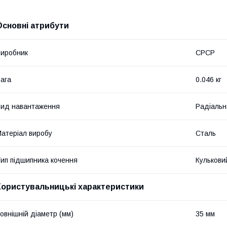
Основні атрибути
иробник
СРСР
ага
0.046 кг
ид навантаження
Радіальн
атеріал виробу
Сталь
ип підшипника кочення
Кулькови
Користувальницькі характеристики
овнішній діаметр (мм)
35 мм