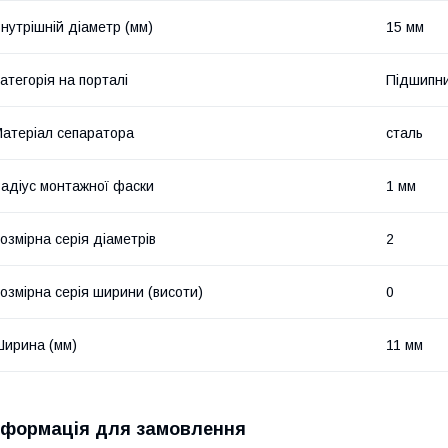
нутрішній діаметр (мм)
15 мм
атегорія на порталі
Підшипни
атеріал сепаратора
сталь
адіус монтажної фаски
1 мм
озмірна серія діаметрів
2
озмірна серія ширини (висоти)
0
ирина (мм)
11 мм
нформація для замовлення