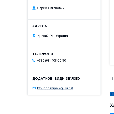
Сергій Євгенович
Кривий Ріг, Україна
+380 (68) 408-50-50
П
ktb_podshipnik@ukr.net
Х