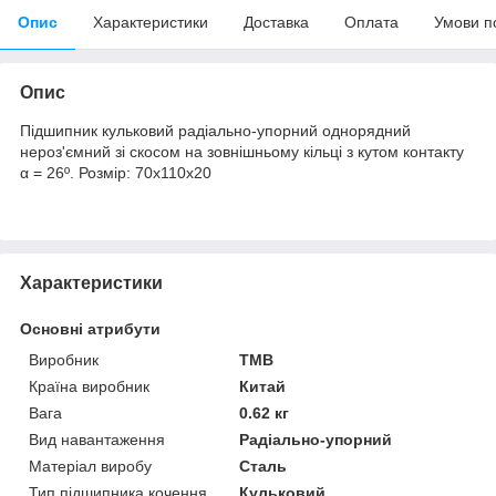
Опис
Характеристики
Доставка
Оплата
Умови п
Опис
Підшипник кульковий радіально-упорний однорядний
нероз'ємний зі скосом на зовнішньому кільці з кутом контакту
α = 26º. Розмір: 70х110х20
Характеристики
Основні атрибути
Виробник
TMB
Країна виробник
Китай
Вага
0.62 кг
Вид навантаження
Радіально-упорний
Матеріал виробу
Сталь
Тип підшипника кочення
Кульковий