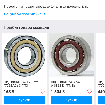
Повернення товару впродовж 14 днів за домовленістю
Всі умови повернення
Подібні товари компанії
Підшипник 46217Е птв
Підшипник 7316AC
Підш
(7216AC) 3 ГПЗ
(46316Е) (TMB)
(702
163
1 304
440
₴
₴
Купити
Купити