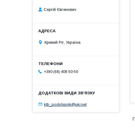
Сергій Євгенович
Кривий Ріг, Україна
+380 (68) 408-50-50
ktb_podshipnik@ukr.net
П