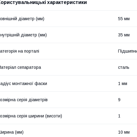
Користувальницькі характеристики
овнішній діаметр (мм)
55 мм
нутрішній діаметр (мм)
35 мм
атегорія на порталі
Підшипни
атеріал сепаратора
сталь
адіус монтажної фаски
1 мм
озмірна серія діаметрів
9
озмірна серія ширини (висоти)
1
ирина (мм)
10 мм