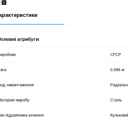
арактеристики
Основні атрибути
иробник
СРСР
ага
0.086 кг
ид навантаження
Радіальн
атеріал виробу
Сталь
ип підшипника кочення
Кулькови