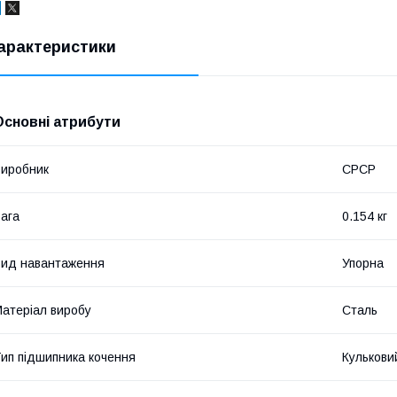
арактеристики
Основні атрибути
иробник
СРСР
ага
0.154 кг
ид навантаження
Упорна
атеріал виробу
Сталь
ип підшипника кочення
Кулькови