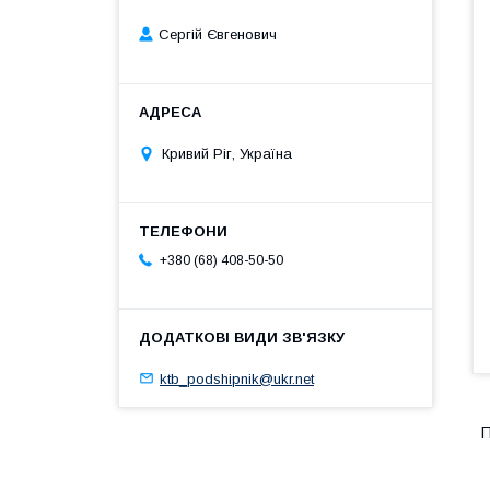
Сергій Євгенович
Кривий Ріг, Україна
+380 (68) 408-50-50
ktb_podshipnik@ukr.net
П