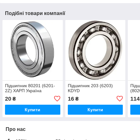
Подібні товари компанії
Підшипник 80201 (6201-
Підшипник 203 (6203)
Підш
2Z) ХАРП Україна
KDYD
(802
20
16
114
₴
₴
Купити
Купити
Про нас