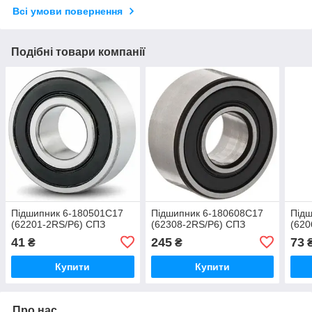
Всі умови повернення
Подібні товари компанії
Підшипник 6-180501С17
Підшипник 6-180608С17
Підш
(62201-2RS/P6) СПЗ
(62308-2RS/P6) СПЗ
(620
41
245
73
₴
₴
Купити
Купити
Про нас