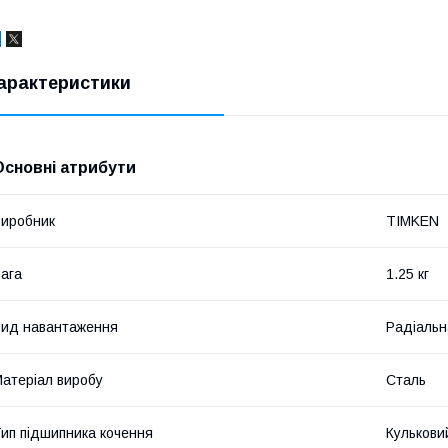
арактеристики
Основні атрибути
иробник
TIMKEN
ага
1.25 кг
ид навантаження
Радіальн
атеріал виробу
Сталь
ип підшипника кочення
Кулькови