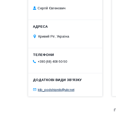
Сергій Євгенович
Кривий Ріг, Україна
+380 (68) 408-50-50
ktb_podshipnik@ukr.net
П