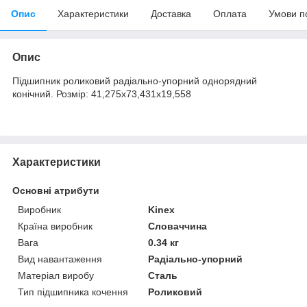
Опис
Характеристики
Доставка
Оплата
Умови п
Опис
Підшипник роликовий радіально-упорний однорядний
конічний. Розмір: 41,275х73,431х19,558
Характеристики
Основні атрибути
Виробник
Kinex
Країна виробник
Словаччина
Вага
0.34 кг
Вид навантаження
Радіально-упорний
Матеріал виробу
Сталь
Тип підшипника кочення
Роликовий