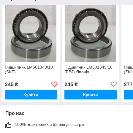
Підшипник LM501349/10
Підшипник LM501349/10
Під
(SKF)
(FBJ) Японія
(ZKL
245
245
277
₴
₴
Купити
Купити
Про нас
100% позитивних з 53 відгуків за рік