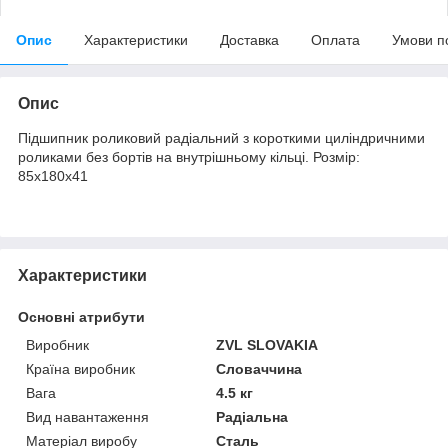
Опис
Характеристики
Доставка
Оплата
Умови п
Опис
Підшипник роликовий радіальний з короткими циліндричними
роликами без бортів на внутрішньому кільці. Розмір:
85х180х41
Характеристики
Основні атрибути
Виробник
ZVL SLOVAKIA
Країна виробник
Словаччина
Вага
4.5 кг
Вид навантаження
Радіальна
Матеріал виробу
Сталь