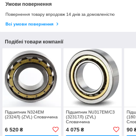
Умови повернення
Повернення товару впродовж 14 днів за домовленістю
Всі умови повернення
Подібні товари компанії
Підшипник N324EM
Підшипник NU317EM/C3
Під
(2324Л) (ZVL) Словаччина
(32317Л) (ZVL)
(180
Словаччина
Сло
6 520
4 075
90
₴
₴