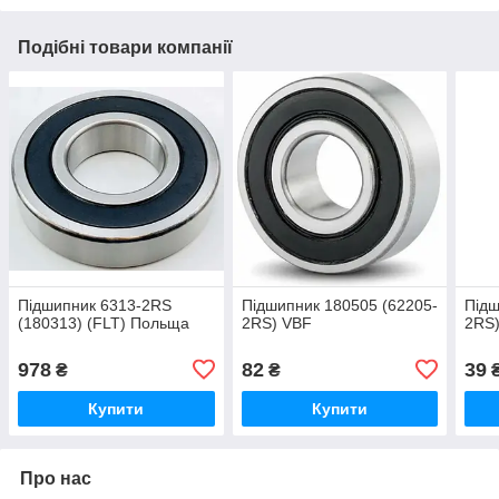
Подібні товари компанії
Підшипник 6313-2RS
Підшипник 180505 (62205-
Підш
(180313) (FLT) Польща
2RS) VBF
2RS
978
82
39
₴
₴
Купити
Купити
Про нас