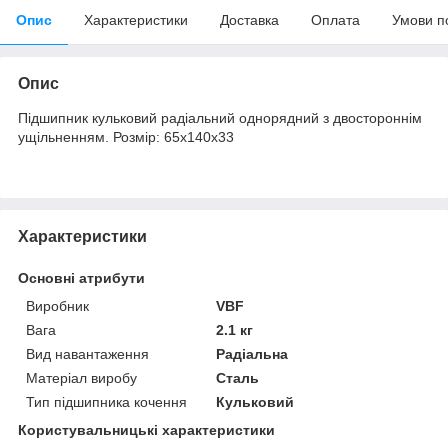
Опис
Характеристики
Доставка
Оплата
Умови п
Опис
Підшипник кульковий радіальний однорядний з двостороннім
ущільненням. Розмір: 65х140х33
Характеристики
Основні атрибути
Виробник
VBF
Вага
2.1 кг
Вид навантаження
Радіальна
Матеріал виробу
Сталь
Тип підшипника кочення
Кульковий
Користувальницькі характеристики