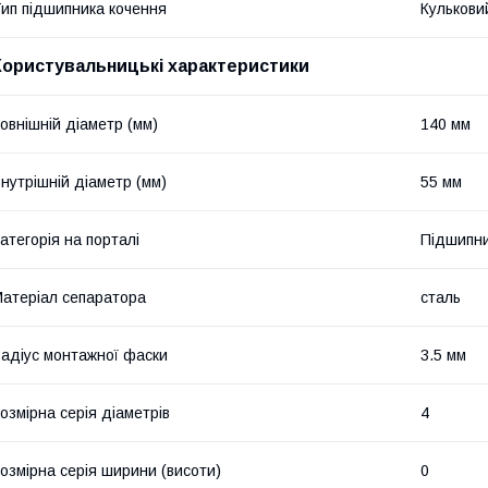
ип підшипника кочення
Кулькови
Користувальницькі характеристики
овнішній діаметр (мм)
140 мм
нутрішній діаметр (мм)
55 мм
атегорія на порталі
Підшипни
атеріал сепаратора
сталь
адіус монтажної фаски
3.5 мм
озмірна серія діаметрів
4
озмірна серія ширини (висоти)
0