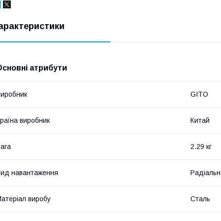
арактеристики
Основні атрибути
иробник
GITO
раїна виробник
Китай
ага
2.29 кг
ид навантаження
Радіальн
атеріал виробу
Сталь