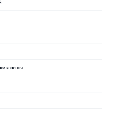
й
ки кочення