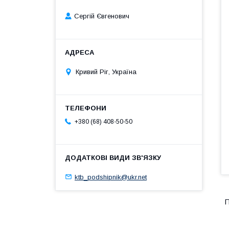
Сергій Євгенович
Кривий Ріг, Україна
+380 (68) 408-50-50
ktb_podshipnik@ukr.net
П