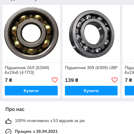
Підшипник 26Л (626M)
Підшипник 309 (6309) UBP
Підш
6х19х6 (4 ГПЗ)
6х19
7
139
7
₴
₴
₴
Купити
Купити
Про нас
100% позитивних з 53 відгуків за рік
Працює з 26.04.2021