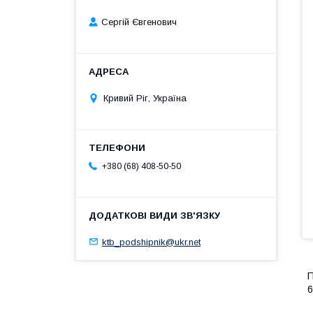
Сергій Євгенович
Кривий Ріг, Україна
+380 (68) 408-50-50
ktb_podshipnik@ukr.net
П
6