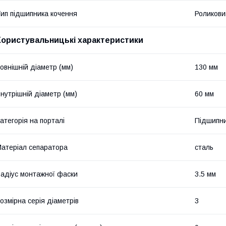
ип підшипника кочення
Роликови
Користувальницькі характеристики
овнішній діаметр (мм)
130 мм
нутрішній діаметр (мм)
60 мм
атегорія на порталі
Підшипни
атеріал сепаратора
сталь
адіус монтажної фаски
3.5 мм
озмірна серія діаметрів
3