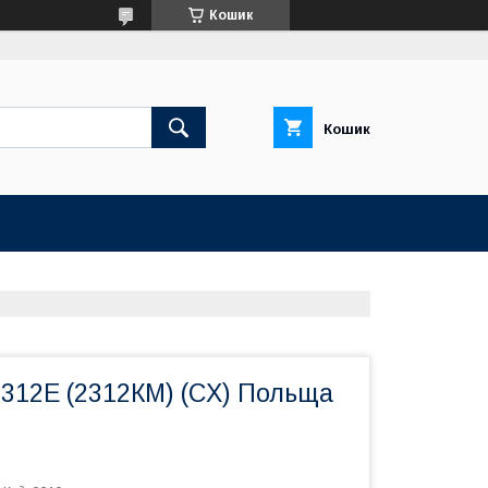
Кошик
Кошик
312E (2312КМ) (CX) Польща