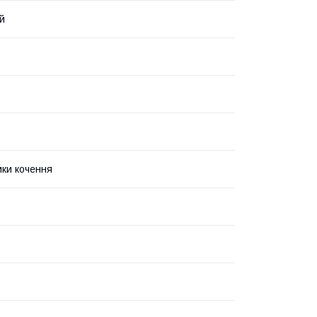
й
ки кочення