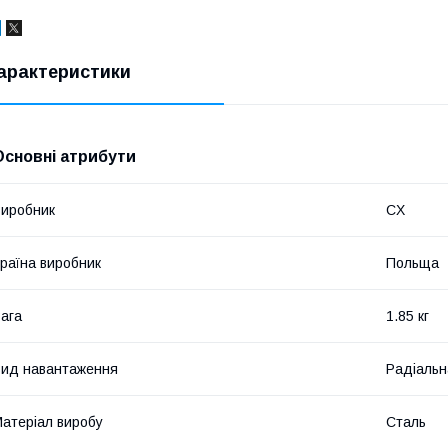
арактеристики
Основні атрибути
иробник
CX
раїна виробник
Польща
ага
1.85 кг
ид навантаження
Радіальн
атеріал виробу
Сталь