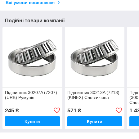
Всі умови повернення
Подібні товари компанії
Підшипник 30207A (7207)
Підшипник 30213A (7213)
Підш
(URB) Румунія
(KINEX) Словаччина
(300
Сло
245
571
1 4
₴
₴
Купити
Купити