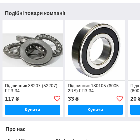
Подібні товари компанії
Підшипник 38207 (52207)
Підшипник 180105 (6005-
Підш
ГПЗ-34
2RS) ГПЗ-34
(600
117
33
20
₴
₴
Купити
Купити
Про нас