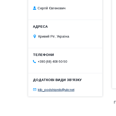
Сергій Євгенович
Кривий Ріг, Україна
+380 (68) 408-50-50
ktb_podshipnik@ukr.net
П