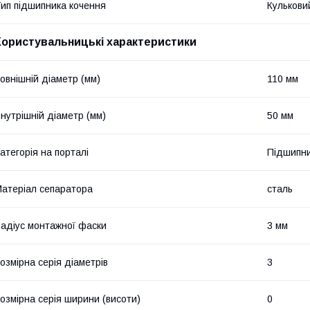
ип підшипника кочення
Кулькови
Користувальницькі характеристики
овнішній діаметр (мм)
110 мм
нутрішній діаметр (мм)
50 мм
атегорія на порталі
Підшипни
атеріал сепаратора
сталь
адіус монтажної фаски
3 мм
озмірна серія діаметрів
3
озмірна серія ширини (висоти)
0