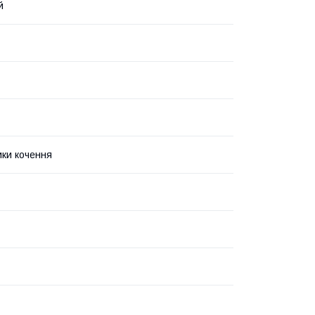
й
ки кочення