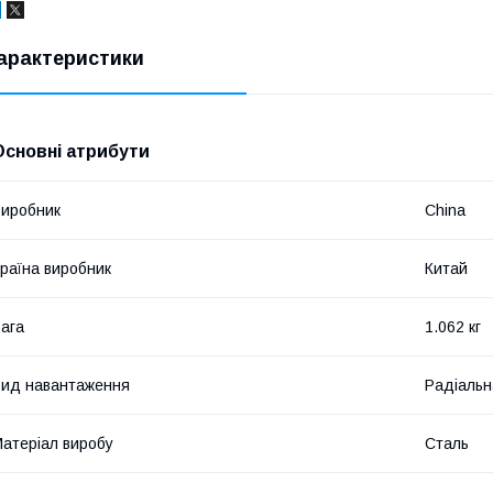
арактеристики
Основні атрибути
иробник
China
раїна виробник
Китай
ага
1.062 кг
ид навантаження
Радіальн
атеріал виробу
Сталь