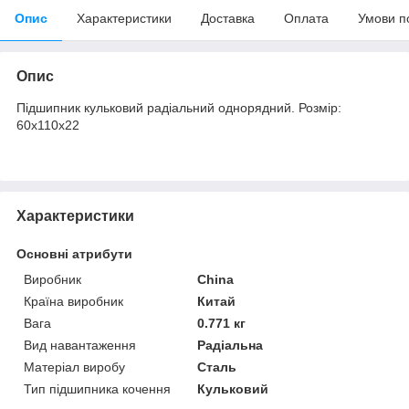
Опис
Характеристики
Доставка
Оплата
Умови п
Опис
Підшипник кульковий радіальний однорядний. Розмір:
60х110х22
Характеристики
Основні атрибути
Виробник
China
Країна виробник
Китай
Вага
0.771 кг
Вид навантаження
Радіальна
Матеріал виробу
Сталь
Тип підшипника кочення
Кульковий