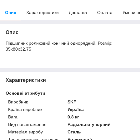
Опис
Характеристики
Доставка
Оплата
Умови п
Опис
Підшипник роликовий конічний однорядний. Розмір:
35х80х32,75
Характеристики
Основні атрибути
Виробник
SKF
Країна виробник
Україна
Вага
0.8 кг
Вид навантаження
Радіально-упорний
Матеріал виробу
Сталь
Тип підшипника кочення
Роликовий