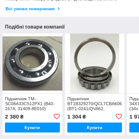
Всі умови повернення
Подібні товари компанії
Підшипник TM-
Підшипник
Підш
SC08A33CS12PX1 (B40-
BT1B329270/QCL7CBA606
34X
167A, 31409-8E010)
(BT1-0241/QVA62,
(34х
40х90х19 (NTN) Японія
STA4372/STA4372-9)
2 380
1 304
1 9
₴
₴
42,5x72x18,5 (SKF)
Німеччина
Купити
Купити