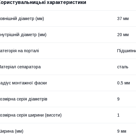
Користувальницькі характеристики
овнішній діаметр (мм)
37 мм
нутрішній діаметр (мм)
20 мм
атегорія на порталі
Підшипни
атеріал сепаратора
сталь
адіус монтажної фаски
0.5 мм
озмірна серія діаметрів
9
озмірна серія ширини (висоти)
1
ирина (мм)
9 мм