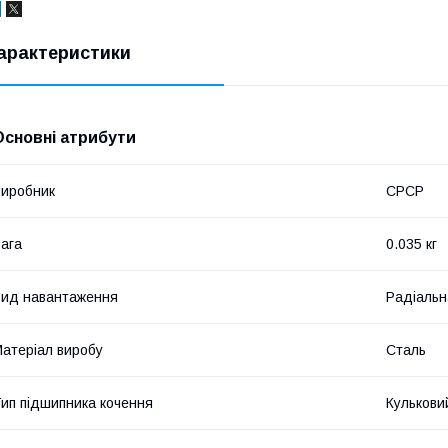
арактеристики
Основні атрибути
иробник
СРСР
ага
0.035 кг
ид навантаження
Радіальн
атеріал виробу
Сталь
ип підшипника кочення
Кулькови