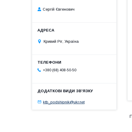
Сергій Євгенович
Кривий Ріг, Україна
+380 (68) 408-50-50
ktb_podshipnik@ukr.net
П