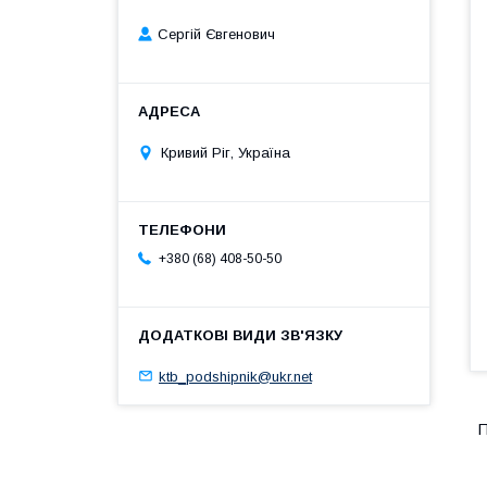
Сергій Євгенович
Кривий Ріг, Україна
+380 (68) 408-50-50
ktb_podshipnik@ukr.net
П