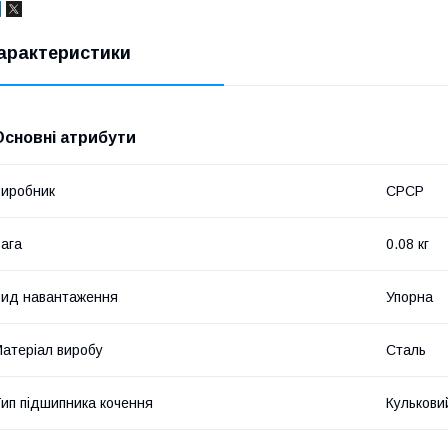
арактеристики
Основні атрибути
иробник
СРСР
ага
0.08 кг
ид навантаження
Упорна
атеріал виробу
Сталь
ип підшипника кочення
Кулькови