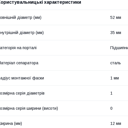
Користувальницькі характеристики
овнішній діаметр (мм)
52 мм
нутрішній діаметр (мм)
35 мм
атегорія на порталі
Підшипни
атеріал сепаратора
сталь
адіус монтажної фаски
1 мм
озмірна серія діаметрів
1
озмірна серія ширини (висоти)
0
ирина (мм)
12 мм