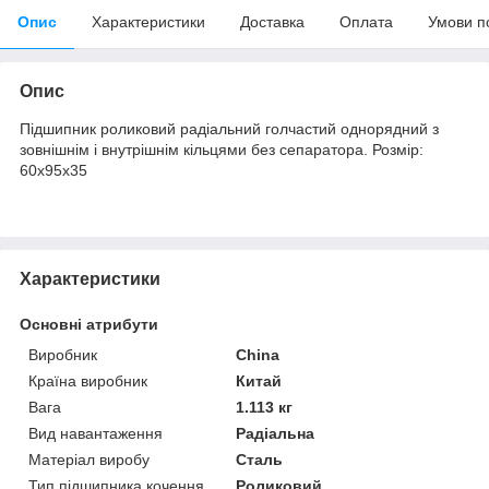
Опис
Характеристики
Доставка
Оплата
Умови п
Опис
Підшипник роликовий радіальний голчастий однорядний з
зовнішнім і внутрішнім кільцями без сепаратора. Розмір:
60х95х35
Характеристики
Основні атрибути
Виробник
China
Країна виробник
Китай
Вага
1.113 кг
Вид навантаження
Радіальна
Матеріал виробу
Сталь
Тип підшипника кочення
Роликовий