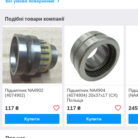
Всі умови повернення
Подібні товари компанії
Підшипник NA4902
Підшипник NA4904
Підш
(4074902)
(4074904) 20х37х17 (CX)
(NA4
Польща
117
117
245
₴
₴
Купити
Купити