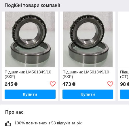
Подібні товари компанії
Підшипник LM501349/10
Підшипник LM501349/10
Під
(SKF)
(SKF)
(CT)
245
473
98
₴
₴
Купити
Купити
Про нас
100% позитивних з 53 відгуків за рік