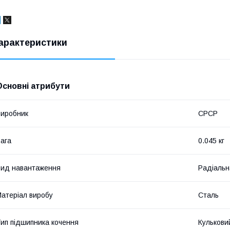
арактеристики
Основні атрибути
иробник
СРСР
ага
0.045 кг
ид навантаження
Радіальн
атеріал виробу
Сталь
ип підшипника кочення
Кулькови