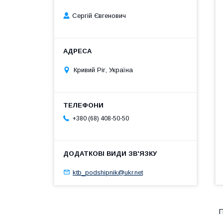
Сергій Євгенович
Кривий Ріг, Україна
+380 (68) 408-50-50
ktb_podshipnik@ukr.net
П