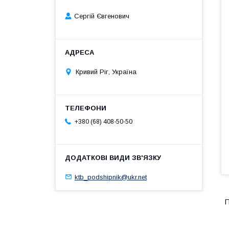
Сергій Євгенович
Кривий Ріг, Україна
+380 (68) 408-50-50
ktb_podshipnik@ukr.net
П