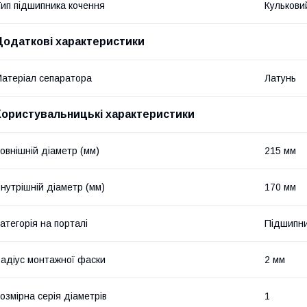
ип підшипника кочення
Кулькови
Додаткові характеристики
атеріал сепаратора
Латунь
Користувальницькі характеристики
овнішній діаметр (мм)
215 мм
нутрішній діаметр (мм)
170 мм
атегорія на порталі
Підшипни
адіус монтажної фаски
2 мм
озмірна серія діаметрів
1