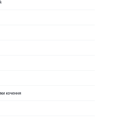
й
ки кочення