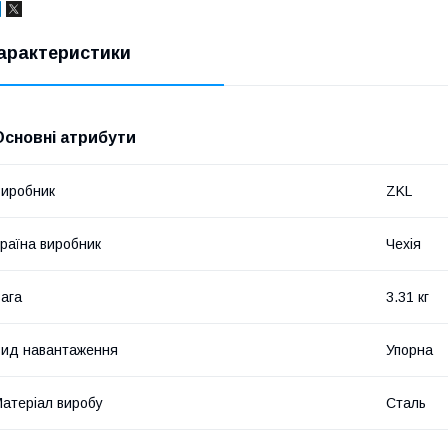
арактеристики
Основні атрибути
иробник
ZKL
раїна виробник
Чехія
ага
3.31 кг
ид навантаження
Упорна
атеріал виробу
Сталь