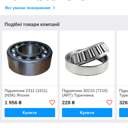
Всі умови повернення
Подібні товари компанії
Підшипник 2311 (1611)
Підшипник 30210 (7210)
Підш
(NSK) Японія
(ART) Туреччина
Туре
1 956
228
326
₴
₴
Купити
Купити