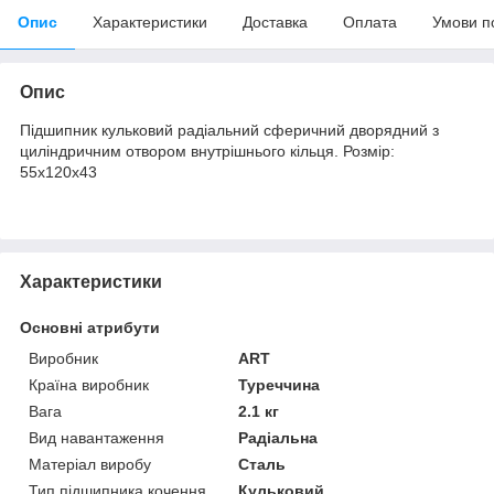
Опис
Характеристики
Доставка
Оплата
Умови п
Опис
Підшипник кульковий радіальний сферичний дворядний з
циліндричним отвором внутрішнього кільця. Розмір:
55х120х43
Характеристики
Основні атрибути
Виробник
ART
Країна виробник
Туреччина
Вага
2.1 кг
Вид навантаження
Радіальна
Матеріал виробу
Сталь
Тип підшипника кочення
Кульковий