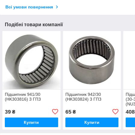
Всі умови повернення
Подібні товари компанії
Підшипник 941/30
Підшипник 942/30
Підш
(HK303816) 3 ГПЗ
(HK303824) 3 ГПЗ
(30-
(NU
Укра
39
65
408
₴
₴
Купити
Купити