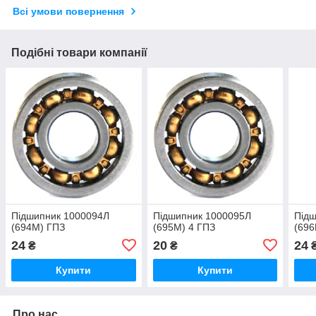
Всі умови повернення
Подібні товари компанії
Підшипник 1000094Л
Підшипник 1000095Л
Під
(694M) ГПЗ
(695M) 4 ГПЗ
(696
24
20
24
₴
₴
Купити
Купити
Про нас