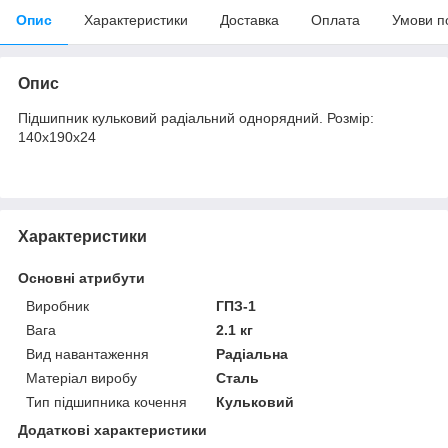
Опис
Характеристики
Доставка
Оплата
Умови п
Опис
Підшипник кульковий радіальний однорядний. Розмір:
140х190х24
Характеристики
Основні атрибути
Виробник
ГПЗ-1
Вага
2.1 кг
Вид навантаження
Радіальна
Матеріал виробу
Сталь
Тип підшипника кочення
Кульковий
Додаткові характеристики