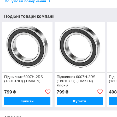
Всі умови повернення
Подібні товари компанії
Підшипник 6007H-2RS
Підшипник 6007H-2RS
Під
(180107Ю) (TIMKEN)
(180107Ю) (TIMKEN)
(18
Японія
799
799
408
₴
₴
Купити
Купити