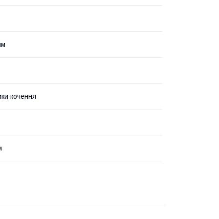
мм
ки кочення
м