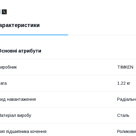
арактеристики
Основні атрибути
иробник
TIMKEN
ага
1.22 кг
ид навантаження
Радіальн
атеріал виробу
Сталь
ип підшипника кочення
Роликови