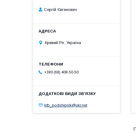
Сергій Євгенович
Кривий Ріг, Україна
+380 (68) 408-50-50
ktb_podshipnik@ukr.net
П