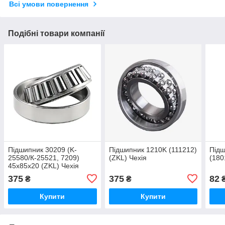
Всі умови повернення
Подібні товари компанії
Підшипник 30209 (K-
Підшипник 1210K (111212)
Підш
25580/К-25521, 7209)
(ZKL) Чехія
(180
45х85х20 (ZKL) Чехія
375
375
82
₴
₴
Купити
Купити