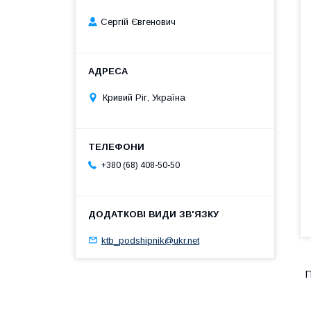
Сергій Євгенович
Кривий Ріг, Україна
+380 (68) 408-50-50
ktb_podshipnik@ukr.net
П