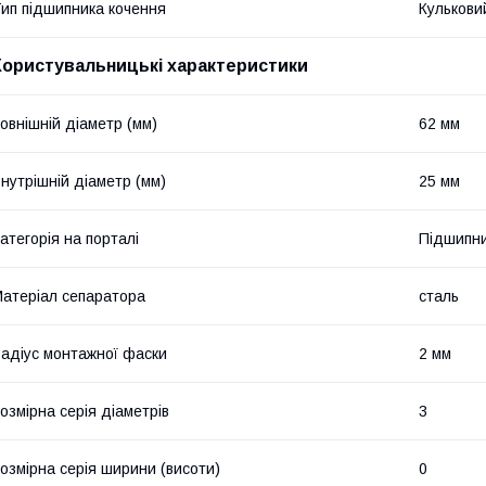
ип підшипника кочення
Кулькови
Користувальницькі характеристики
овнішній діаметр (мм)
62 мм
нутрішній діаметр (мм)
25 мм
атегорія на порталі
Підшипни
атеріал сепаратора
сталь
адіус монтажної фаски
2 мм
озмірна серія діаметрів
3
озмірна серія ширини (висоти)
0