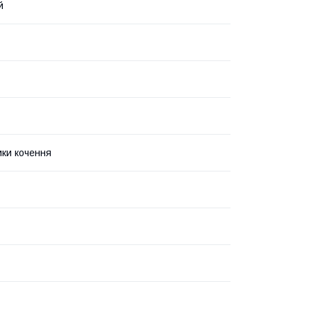
й
ки кочення