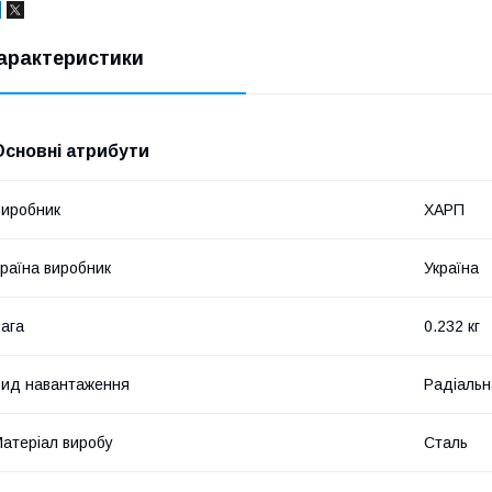
арактеристики
Основні атрибути
иробник
ХАРП
раїна виробник
Україна
ага
0.232 кг
ид навантаження
Радіальн
атеріал виробу
Сталь