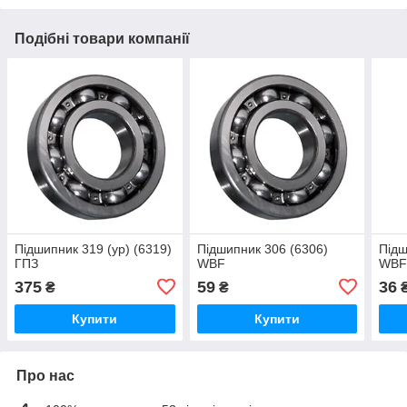
Подібні товари компанії
Підшипник 319 (ур) (6319)
Підшипник 306 (6306)
Підш
ГПЗ
WBF
WB
375
59
36
₴
₴
Купити
Купити
Про нас