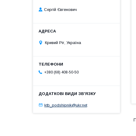
Сергій Євгенович
Кривий Ріг, Україна
+380 (68) 408-50-50
ktb_podshipnik@ukr.net
П