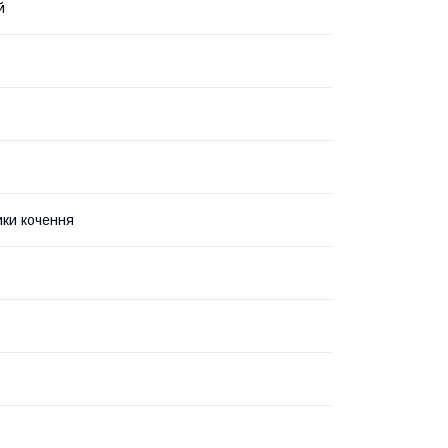
й
ки кочення