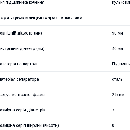
ип підшипника кочення
Кулькови
Користувальницькі характеристики
овнішній діаметр (мм)
90 мм
нутрішній діаметр (мм)
40 мм
атегорія на порталі
Підшипни
атеріал сепаратора
сталь
адіус монтажної фаски
2.5 мм
озмірна серія діаметрів
3
озмірна серія ширини (висоти)
0