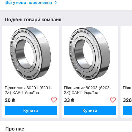
Всі умови повернення
Подібні товари компанії
Підшипник 80201 (6201-
Підшипник 80203 (6203-
Підш
2Z) ХАРП Україна
2Z) ХАРП Україна
20
33
326
₴
₴
Купити
Купити
Про нас