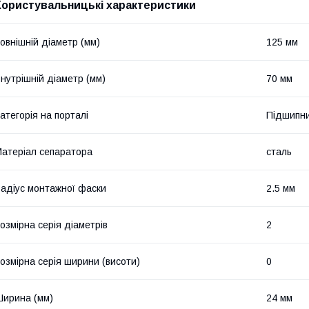
Користувальницькі характеристики
овнішній діаметр (мм)
125 мм
нутрішній діаметр (мм)
70 мм
атегорія на порталі
Підшипни
атеріал сепаратора
сталь
адіус монтажної фаски
2.5 мм
озмірна серія діаметрів
2
озмірна серія ширини (висоти)
0
ирина (мм)
24 мм