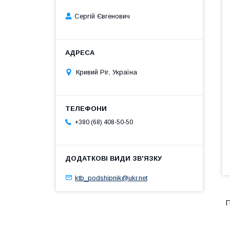
Сергій Євгенович
Кривий Ріг, Україна
+380 (68) 408-50-50
ktb_podshipnik@ukr.net
П