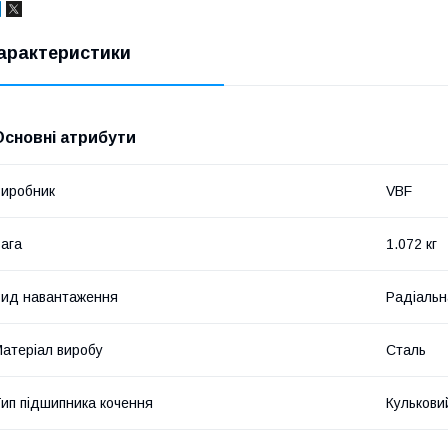
арактеристики
Основні атрибути
иробник
VBF
ага
1.072 кг
ид навантаження
Радіальн
атеріал виробу
Сталь
ип підшипника кочення
Кулькови