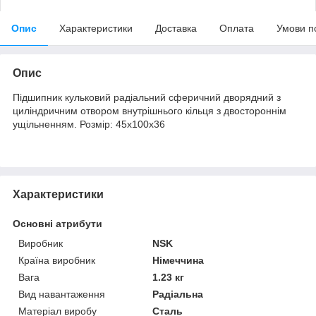
Опис
Характеристики
Доставка
Оплата
Умови п
Опис
Підшипник кульковий радіальний сферичний дворядний з
циліндричним отвором внутрішнього кільця з двостороннім
ущільненням. Розмір: 45х100х36
Характеристики
Основні атрибути
Виробник
NSK
Країна виробник
Німеччина
Вага
1.23 кг
Вид навантаження
Радіальна
Матеріал виробу
Сталь