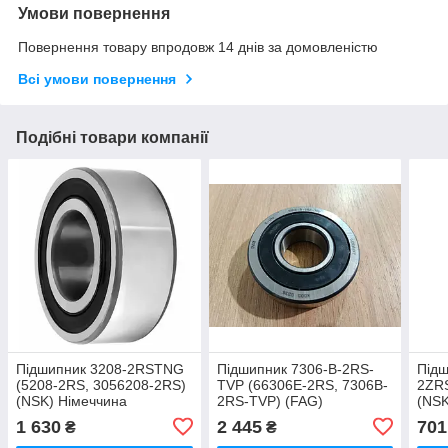
Умови повернення
Повернення товару впродовж 14 днів за домовленістю
Всі умови повернення
Подібні товари компанії
Підшипник 3208-2RSTNG
Підшипник 7306-B-2RS-
Підш
(5208-2RS, 3056208-2RS)
TVP (66306Е-2RS, 7306B-
2ZR
(NSK) Німеччина
2RS-TVP) (FAG)
(NSK
Німеччина
1 630
2 445
701
₴
₴