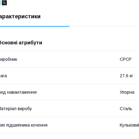
арактеристики
Основні атрибути
иробник
СРСР
ага
27.6 кг
ид навантаження
Упорна
атеріал виробу
Сталь
ип підшипника кочення
Кулькови