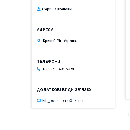
Сергій Євгенович
Кривий Ріг, Україна
+380 (68) 408-50-50
ktb_podshipnik@ukr.net
П