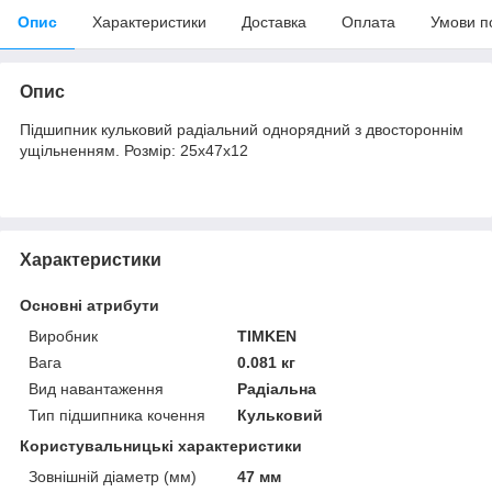
Опис
Характеристики
Доставка
Оплата
Умови п
Опис
Підшипник кульковий радіальний однорядний з двостороннім
ущільненням. Розмір: 25х47х12
Характеристики
Основні атрибути
Виробник
TIMKEN
Вага
0.081 кг
Вид навантаження
Радіальна
Тип підшипника кочення
Кульковий
Користувальницькі характеристики
Зовнішній діаметр (мм)
47 мм