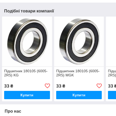
Подібні товари компанії
Підшипник 180105 (6005-
Підшипник 180105 (6005-
Підш
2RS) KG
2RS) MGK
2RS
33
33
33
₴
₴
Купити
Купити
Про нас