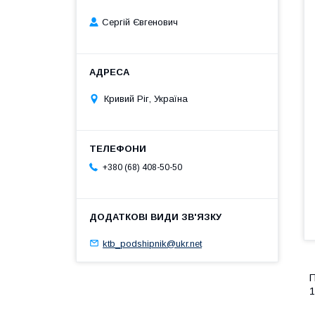
Сергій Євгенович
Кривий Ріг, Україна
+380 (68) 408-50-50
ktb_podshipnik@ukr.net
П
1