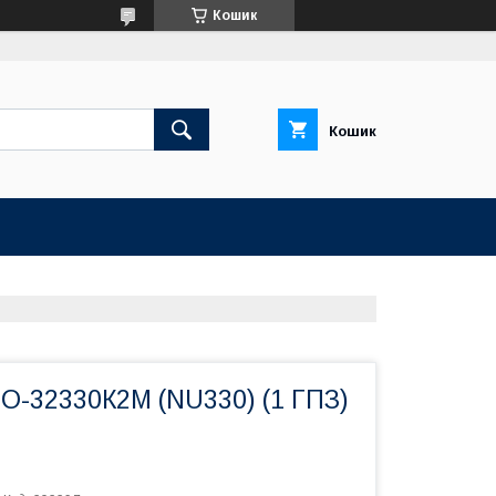
Кошик
Кошик
О-32330К2М (NU330) (1 ГПЗ)