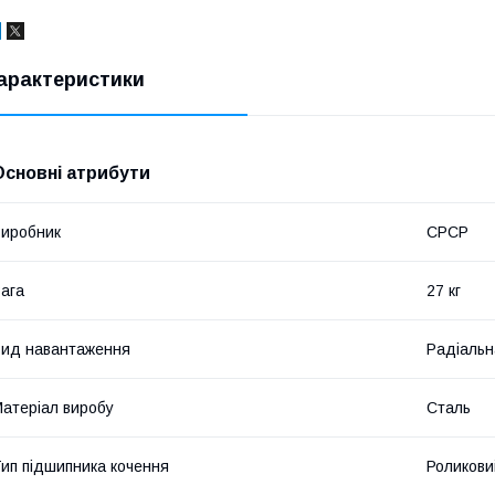
арактеристики
Основні атрибути
иробник
СРСР
ага
27 кг
ид навантаження
Радіальн
атеріал виробу
Сталь
ип підшипника кочення
Роликови