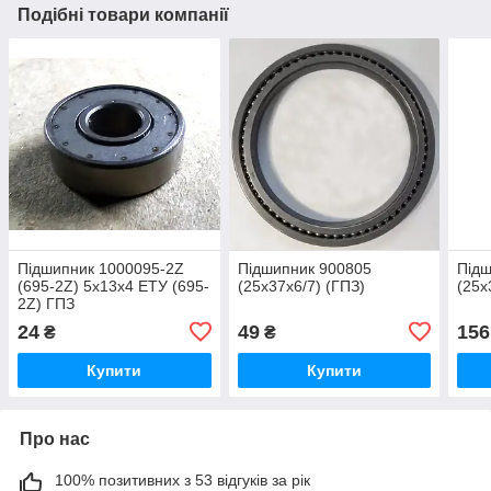
Подібні товари компанії
Підшипник 1000095-2Z
Підшипник 900805
Під
(695-2Z) 5х13х4 ЕТУ (695-
(25х37х6/7) (ГПЗ)
(25х
2Z) ГПЗ
24
49
156
₴
₴
Купити
Купити
Про нас
100% позитивних з 53 відгуків за рік