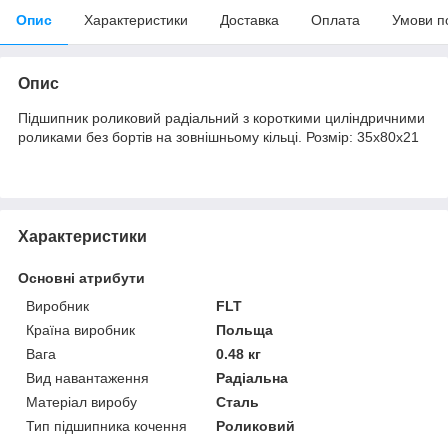
Опис
Характеристики
Доставка
Оплата
Умови п
Опис
Підшипник роликовий радіальний з короткими циліндричними
роликами без бортів на зовнішньому кільці. Розмір: 35х80х21
Характеристики
Основні атрибути
Виробник
FLT
Країна виробник
Польща
Вага
0.48 кг
Вид навантаження
Радіальна
Матеріал виробу
Сталь
Тип підшипника кочення
Роликовий