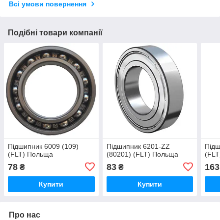
Всі умови повернення
Подібні товари компанії
Підшипник 6009 (109)
Підшипник 6201-ZZ
Підш
(FLT) Польща
(80201) (FLT) Польща
(FLT
78
83
163
₴
₴
Купити
Купити
Про нас