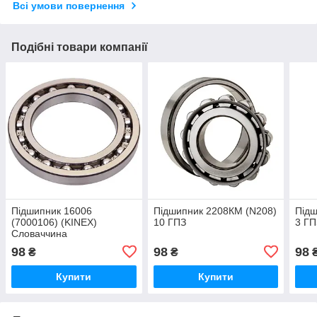
Всі умови повернення
Подібні товари компанії
Підшипник 16006
Підшипник 2208КМ (N208)
Підш
(7000106) (KINEX)
10 ГПЗ
3 ГП
Словаччина
98
98
98
₴
₴
Купити
Купити