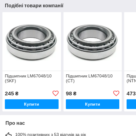
Подібні товари компанії
Підшипник LM67048/10
Підшипник LM67048/10
Під
(SKF)
(CT)
(NTN
245
98
473
₴
₴
Купити
Купити
Про нас
100% позитивних з 53 відгуків за рік