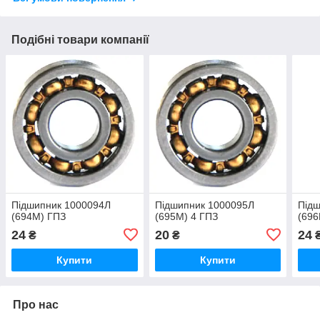
Подібні товари компанії
Підшипник 1000094Л
Підшипник 1000095Л
Під
(694M) ГПЗ
(695M) 4 ГПЗ
(696
24
20
24
₴
₴
Купити
Купити
Про нас