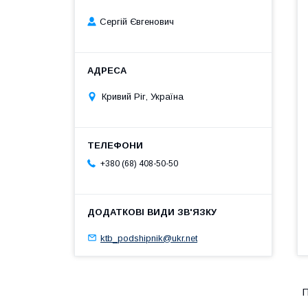
Сергій Євгенович
Кривий Ріг, Україна
+380 (68) 408-50-50
ktb_podshipnik@ukr.net
П