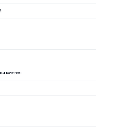
й
ки кочення