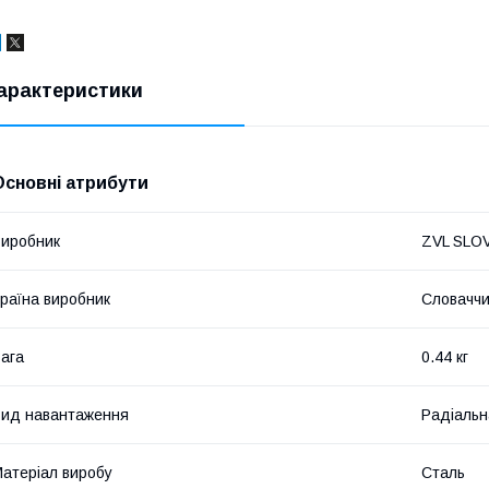
арактеристики
Основні атрибути
иробник
ZVL SLO
раїна виробник
Словачч
ага
0.44 кг
ид навантаження
Радіальн
атеріал виробу
Сталь