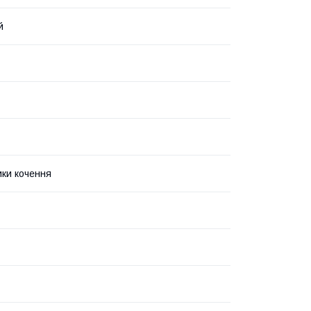
й
ки кочення