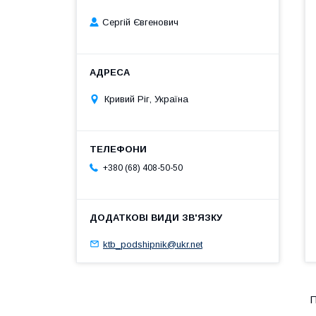
Сергій Євгенович
Кривий Ріг, Україна
+380 (68) 408-50-50
ktb_podshipnik@ukr.net
П