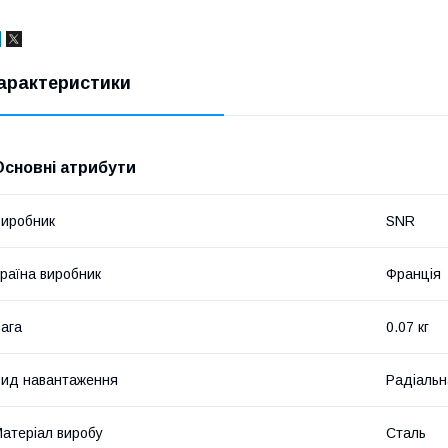
арактеристики
Основні атрибути
иробник
SNR
раїна виробник
Франція
ага
0.07 кг
ид навантаження
Радіальн
атеріал виробу
Сталь