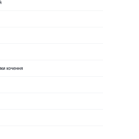
й
ки кочення