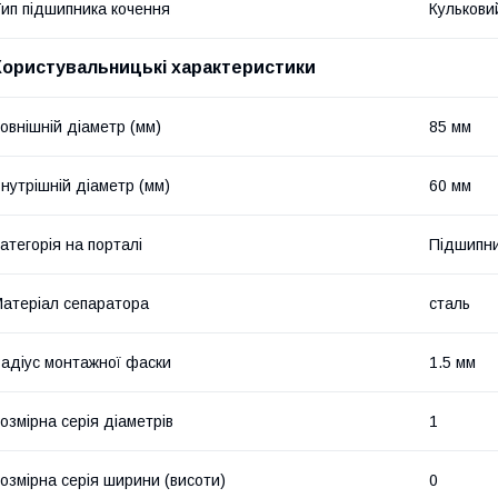
ип підшипника кочення
Кулькови
Користувальницькі характеристики
овнішній діаметр (мм)
85 мм
нутрішній діаметр (мм)
60 мм
атегорія на порталі
Підшипни
атеріал сепаратора
сталь
адіус монтажної фаски
1.5 мм
озмірна серія діаметрів
1
озмірна серія ширини (висоти)
0