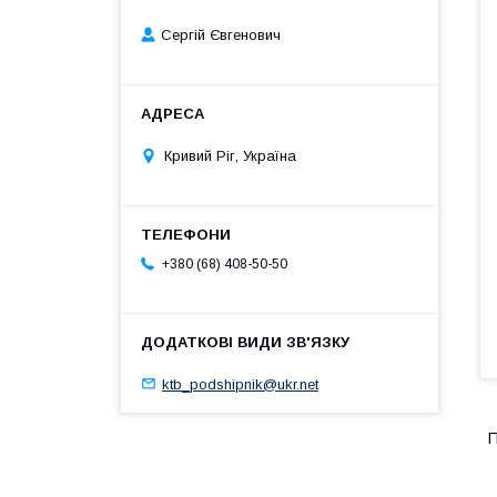
Сергій Євгенович
Кривий Ріг, Україна
+380 (68) 408-50-50
ktb_podshipnik@ukr.net
П