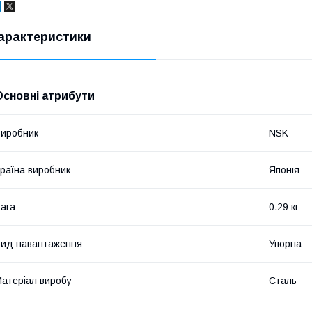
арактеристики
Основні атрибути
иробник
NSK
раїна виробник
Японія
ага
0.29 кг
ид навантаження
Упорна
атеріал виробу
Сталь