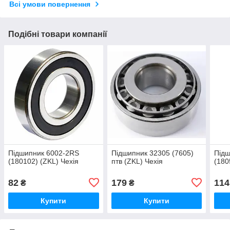
Всі умови повернення
Подібні товари компанії
Підшипник 6002-2RS
Підшипник 32305 (7605)
Підш
(180102) (ZKL) Чехія
птв (ZKL) Чехія
(180
82
179
114
₴
₴
Купити
Купити